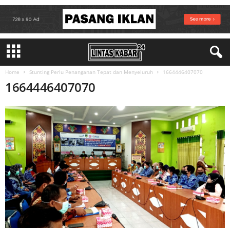
Home
Stunting Perlu Penanganan Tepat dan Menyeluruh
1664446407070
1664446407070