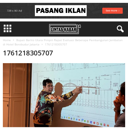
Home
Bupati Barito Utara Pimpin Rapat Evaluasi Beberapa Pembangunan Jembatan
di Hotel Borobudur Jakarta
1761218305707
1761218305707