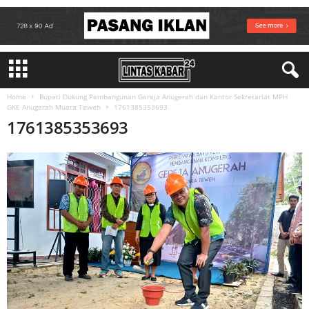
Home
Bupati Dukung Pembangunan Gereja Anugerah dan Kantor Sekretariat MPH
GKE Anugerah Muara Teweh
1761385353693
1761385353693