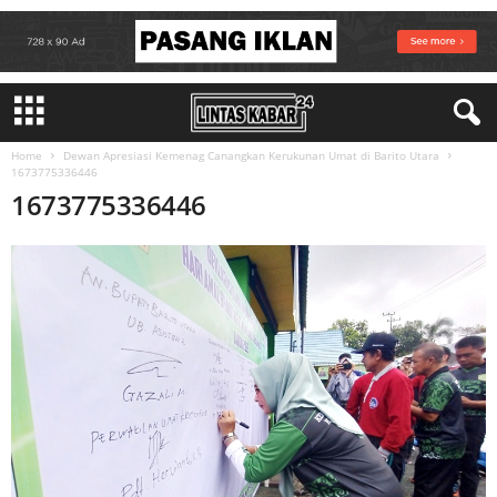
Home
Dewan Apresiasi Kemenag Canangkan Kerukunan Umat di Barito Utara
1673775336446
1673775336446