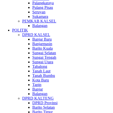
Palangkaraya
Pulang Pisau
Seruyan
Sukamara
PEMKAB KALSEL
Balangan
POLITIK
DPRD KALSEL
Banjar Baru
Banjarmasin
Barito Kuala
Sungai Selatan
Sungai Tengah
Sungai Utara
Tabalong
Tanah Laut
Tanah Bumbu
Kota Baru
Tapin
Banjar
Balangan
DPRD KALTENG
DPRD Provinsi
Barito Selatan
Barito Timur