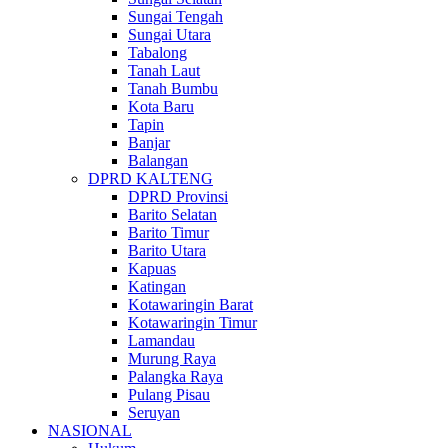
Sungai Tengah
Sungai Utara
Tabalong
Tanah Laut
Tanah Bumbu
Kota Baru
Tapin
Banjar
Balangan
DPRD KALTENG
DPRD Provinsi
Barito Selatan
Barito Timur
Barito Utara
Kapuas
Katingan
Kotawaringin Barat
Kotawaringin Timur
Lamandau
Murung Raya
Palangka Raya
Pulang Pisau
Seruyan
NASIONAL