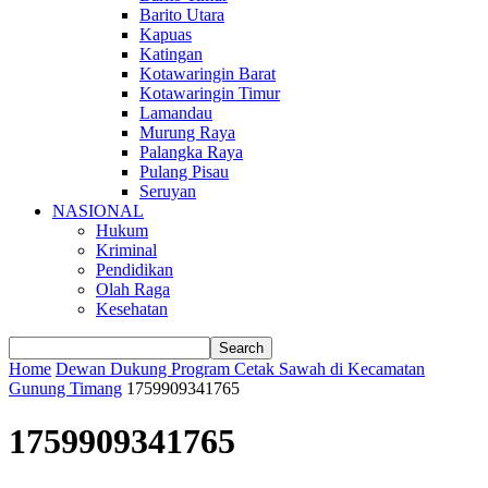
Barito Utara
Kapuas
Katingan
Kotawaringin Barat
Kotawaringin Timur
Lamandau
Murung Raya
Palangka Raya
Pulang Pisau
Seruyan
NASIONAL
Hukum
Kriminal
Pendidikan
Olah Raga
Kesehatan
Home
Dewan Dukung Program Cetak Sawah di Kecamatan
Gunung Timang
1759909341765
1759909341765