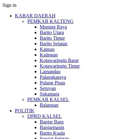
Sign in
KABAR DAERAH
PEMKAB KALTENG
Murung Raya
Barito Utara
Barito Timur
Barito Selatan
Kapuas
Katingan
Kotawaringin Barat
Kotawaringin Timur
Lamandau
Palangkaraya
Pulang Pisau
Seruyan
Sukamara
PEMKAB KALSEL
Balangan
POLITIK
DPRD KALSEL
Banjar Baru
Banjarmasin
Barito Kuala
Sungai Selatan