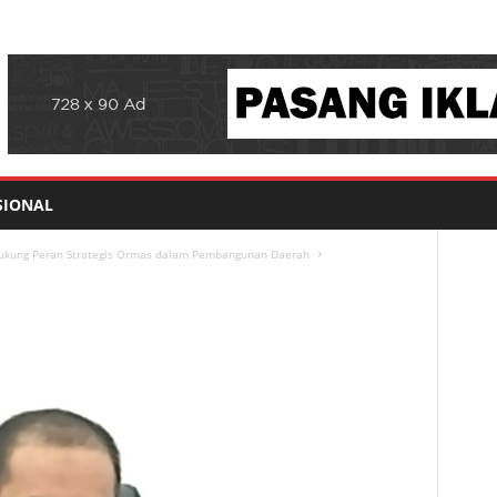
SIONAL
 Dukung Peran Strategis Ormas dalam Pembangunan Daerah