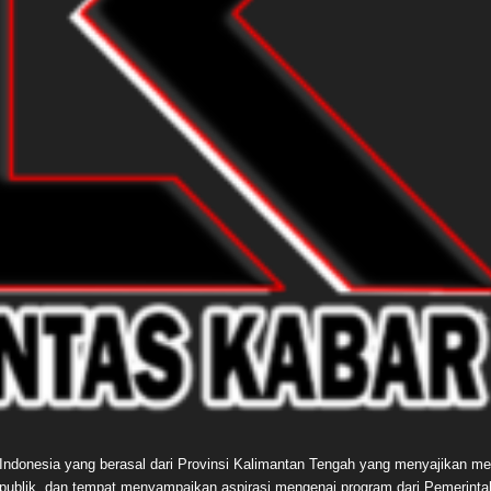
e Indonesia yang berasal dari Provinsi Kalimantan Tengah yang menyajikan me
publik, dan tempat menyampaikan aspirasi mengenai program dari Pemerint