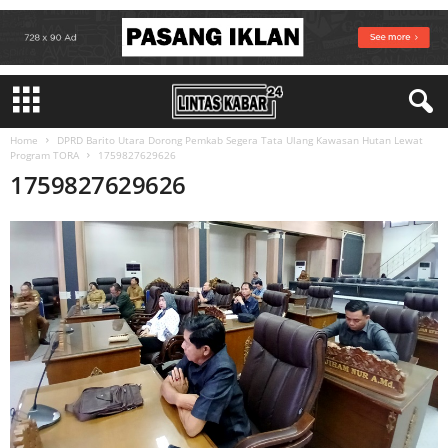
Home
DPRD Barito Utara Dorong Pemkab Segera Tata Ulang Kawasan Hutan Lewat
Program TORA
1759827629626
1759827629626