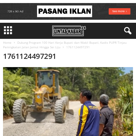
Home
Dukung Program 100 Hari Kerja Bupati dan Wakil Bupati, Kadis PUPR Tinjau
Peningkatan Jalan Jamut Hingga Sei Liju
1761124497291
1761124497291