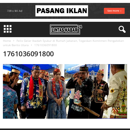
Home
Felix Gelar Ibadah Syukur di Rumah Jabatan, Tegaskan Komitmen Pengabdian
untuk Barito Utara
1761036091800
1761036091800