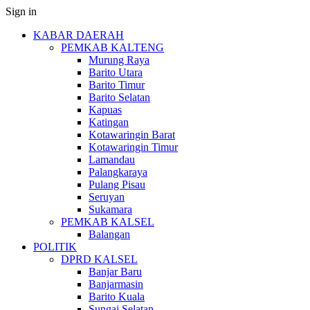
Sign in
KABAR DAERAH
PEMKAB KALTENG
Murung Raya
Barito Utara
Barito Timur
Barito Selatan
Kapuas
Katingan
Kotawaringin Barat
Kotawaringin Timur
Lamandau
Palangkaraya
Pulang Pisau
Seruyan
Sukamara
PEMKAB KALSEL
Balangan
POLITIK
DPRD KALSEL
Banjar Baru
Banjarmasin
Barito Kuala
Sungai Selatan