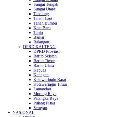
Sungai Tengah
Sungai Utara
Tabalong
Tanah Laut
Tanah Bumbu
Kota Baru
Tapin
Banjar
Balangan
DPRD KALTENG
DPRD Provinsi
Barito Selatan
Barito Timur
Barito Utara
Kapuas
Katingan
Kotawaringin Barat
Kotawaringin Timur
Lamandau
Murung Raya
Palangka Raya
Pulang Pisau
Seruyan
NASIONAL