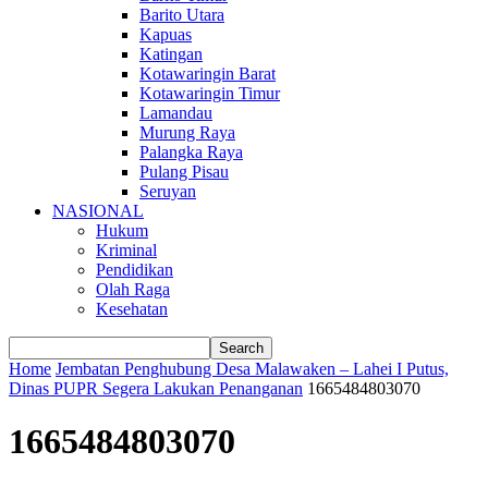
Barito Utara
Kapuas
Katingan
Kotawaringin Barat
Kotawaringin Timur
Lamandau
Murung Raya
Palangka Raya
Pulang Pisau
Seruyan
NASIONAL
Hukum
Kriminal
Pendidikan
Olah Raga
Kesehatan
Home
Jembatan Penghubung Desa Malawaken – Lahei I Putus,
Dinas PUPR Segera Lakukan Penanganan
1665484803070
1665484803070