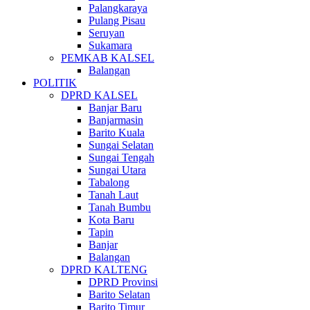
Palangkaraya
Pulang Pisau
Seruyan
Sukamara
PEMKAB KALSEL
Balangan
POLITIK
DPRD KALSEL
Banjar Baru
Banjarmasin
Barito Kuala
Sungai Selatan
Sungai Tengah
Sungai Utara
Tabalong
Tanah Laut
Tanah Bumbu
Kota Baru
Tapin
Banjar
Balangan
DPRD KALTENG
DPRD Provinsi
Barito Selatan
Barito Timur