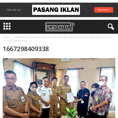
Home
Kemenhub Serahkan Aset Eks Bandara Beringin kepada Pemkab Barito Utara
1667298409338
1667298409338