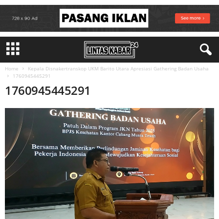
Home
Kepala Disnakertranskop UKM Barito Utara Apresiasi Gathering Badan Usaha
1760945445291
1760945445291