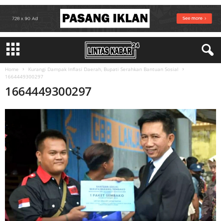
Home
Kurangi Dampak Inflasi Daerah, Bupati Serahkan Bantuan Sosial
1664449300297
1664449300297