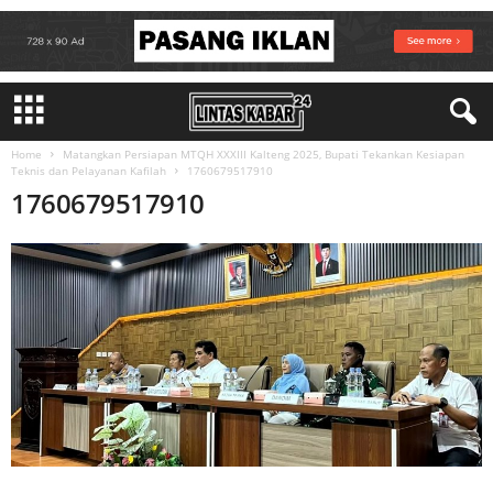
Home
Matangkan Persiapan MTQH XXXIII Kalteng 2025, Bupati Tekankan Kesiapan
Teknis dan Pelayanan Kafilah
1760679517910
1760679517910