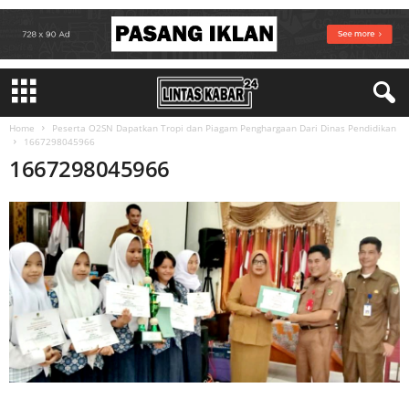
Home
Peserta O2SN Dapatkan Tropi dan Piagam Penghargaan Dari Dinas Pendidikan
1667298045966
1667298045966