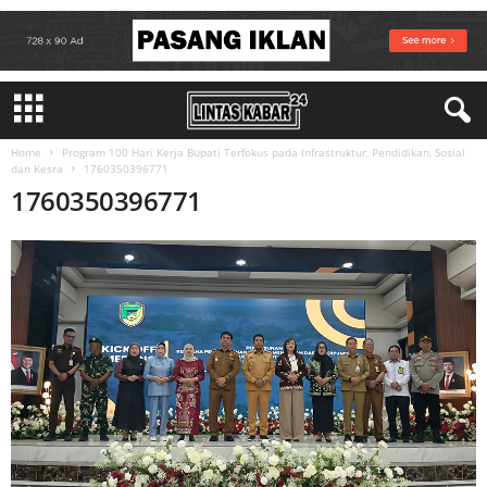
Home
Program 100 Hari Kerja Bupati Terfokus pada Infrastruktur, Pendidikan, Sosial
dan Kesra
1760350396771
1760350396771