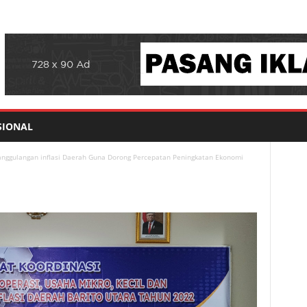
SIONAL
ggulangan inflasi Daerah Guna Dorong Percepatan Peningkatan Ekonomi