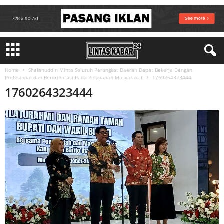
Home
Shalahuddin Minta Seluruh Perangkat Daerah Dapat Bekerja Dengan
Profesional dan Berorientasi Pada Pelayanan Masyarakat
1760264323444
1760264323444