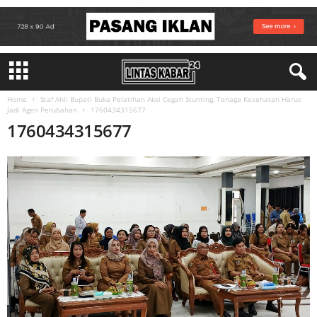
Home
Staf Ahli Bupati Buka Pelatihan Aksi Cegah Stunting, Tenaga Kesehatan Harus
Jadi Agen Perubahan
1760434315677
1760434315677