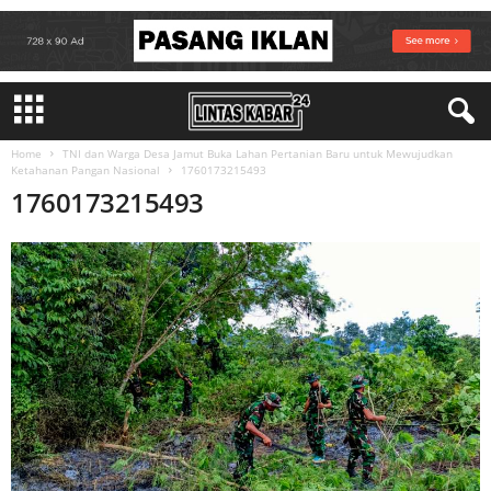
Home
TNI dan Warga Desa Jamut Buka Lahan Pertanian Baru untuk Mewujudkan
Ketahanan Pangan Nasional
1760173215493
1760173215493