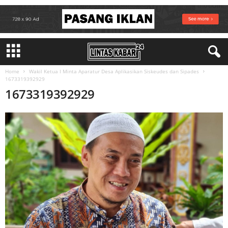
Home
Wakil Ketua I Minta Aparatur Desa Aplikasikan Siskeudes dan Sipades
1673319392929
1673319392929