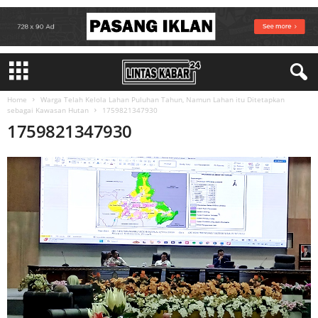
Home
Warga Telah Kelola Lahan Puluhan Tahun, Namun Lahan itu Ditetapkan
sebagai Kawasan Hutan
1759821347930
1759821347930