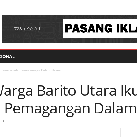
SIONAL
uti Pembekalan Pemagangan Dalam Negeri
rga Barito Utara Iku
 Pemagangan Dalam 
0