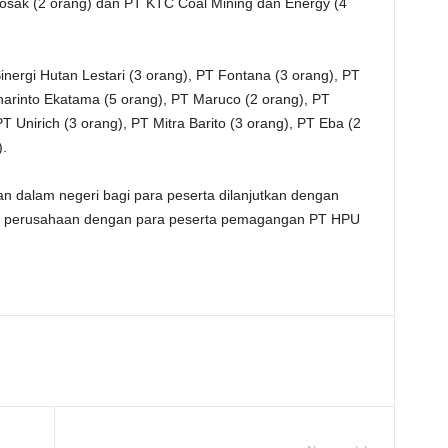
osak (2 orang) dan PT KTC Coal Mining dan Energy (4
inergi Hutan Lestari (3 orang), PT Fontana (3 orang), PT
arinto Ekatama (5 orang), PT Maruco (2 orang), PT
 Unirich (3 orang), PT Mitra Barito (3 orang), PT Eba (2
.
dalam negeri bagi para peserta dilanjutkan dengan
ak perusahaan dengan para peserta pemagangan PT HPU