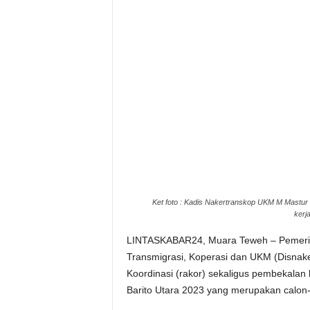
Ket foto : Kadis Nakertranskop UKM M Mastur d
kerj
LINTASKABAR24, Muara Teweh – Pemerinta
Transmigrasi, Koperasi dan UKM (Disnak
Koordinasi (rakor) sekaligus pembekala
Barito Utara 2023 yang merupakan calon-