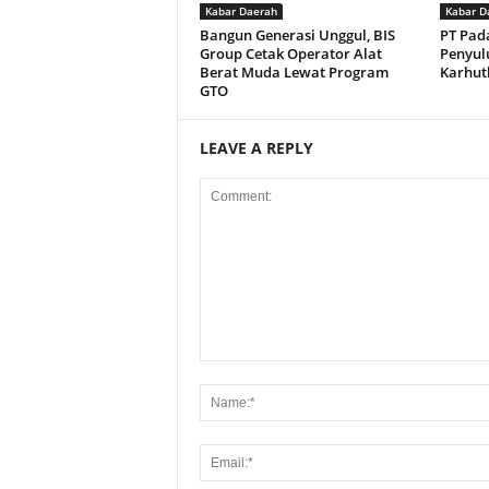
Kabar Daerah
Kabar D
Bangun Generasi Unggul, BIS
PT Pad
Group Cetak Operator Alat
Penyul
Berat Muda Lewat Program
Karhut
GTO
LEAVE A REPLY