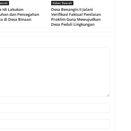
aerah
Kabar Daerah
a Idi Lakukan
Desa Benangin II Jalani
uhan dan Pencegahan
Verifikasi Faktual Penilaian
la di Desa Binaan
Proklim Guna Mewujudkan
Desa Peduli Lingkungan