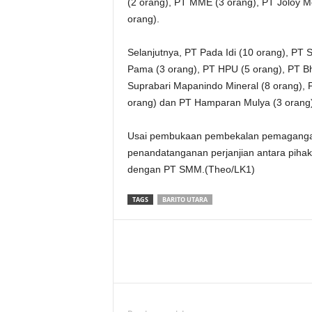
(2 orang), PT MME (3 orang), PT Joloy M
orang).
Selanjutnya, PT Pada Idi (10 orang), PT S
Pama (3 orang), PT HPU (5 orang), PT Bh
Suprabari Mapanindo Mineral (8 orang), PT
orang) dan PT Hamparan Mulya (3 orang)
Usai pembukaan pembekalan pemagangan 
penandatanganan perjanjian antara pih
dengan PT SMM.(Theo/LK1)
TAGS
BARITO UTARA