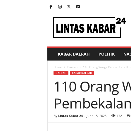
L
i
n
t
a
s
K
KABAR DAERAH
POLITIK
NA
a
b
Home
Daerah
110 Orang Warga Barito Utara Ik
a
DAERAH
KABAR DAERAH
r
110 Orang Wa
2
4
Pembekalan
By
Lintas Kabar 24
-
June 15, 2023
172