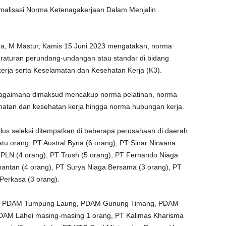
malisasi Norma Ketenagakerjaan Dalam Menjalin
ra, M Mastur, Kamis 15 Juni 2023 mengatakan, norma
eraturan perundang-undangan atau standar di bidang
kerja serta Keselamatan dan Kesehatan Kerja (K3).
bagaimana dimaksud mencakup norma pelatihan, norma
atan dan kesehatan kerja hingga norma hubungan kerja.
us seleksi ditempatkan di beberapa perusahaan di daerah
tu orang, PT Austral Byna (6 orang), PT Sinar Nirwana
T PLN (4 orang), PT Trush (5 orang), PT Fernando Niaga
imantan (4 orang), PT Surya Niaga Bersama (3 orang), PT
 Perkasa (3 orang).
), PDAM Tumpung Laung, PDAM Gunung Timang, PDAM
AM Lahei masing-masing 1 orang, PT Kalimas Kharisma