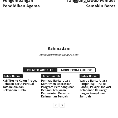
Pengembangan
Tanggung Jawab Pemdes
Pendidikan Agama
Semakin Berat
Rahmadani
https://www.lintaskabar24.com
RELATED ARTICLES
MORE FROM AUTHOR
Kabar Daerah
Kabar Daerah
Kabar Daerah
Kaji Tiru ke Kulon Progo,
Pemkab Barito Utara
Wabup Barito Utara
Pemkab Barut Perkuat
Komitmen Selaraskan
Pimpin Kaji Tiru ke
Tata Kelola dan
Program Pembangunan
Bantul, Pelajari Inovasi
Pelayanan Publik
Dengan Kebijakan
Ketahanan Keluarga
Pemerintah Provinsi
hingga Pengelolaan
Kalimantan Tengah
Sampah