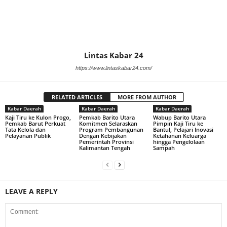
Lintas Kabar 24
https://www.lintaskabar24.com/
RELATED ARTICLES
MORE FROM AUTHOR
Kabar Daerah
Kabar Daerah
Kabar Daerah
Kaji Tiru ke Kulon Progo,
Pemkab Barito Utara
Wabup Barito Utara
Pemkab Barut Perkuat
Komitmen Selaraskan
Pimpin Kaji Tiru ke
Tata Kelola dan
Program Pembangunan
Bantul, Pelajari Inovasi
Pelayanan Publik
Dengan Kebijakan
Ketahanan Keluarga
Pemerintah Provinsi
hingga Pengelolaan
Kalimantan Tengah
Sampah
LEAVE A REPLY