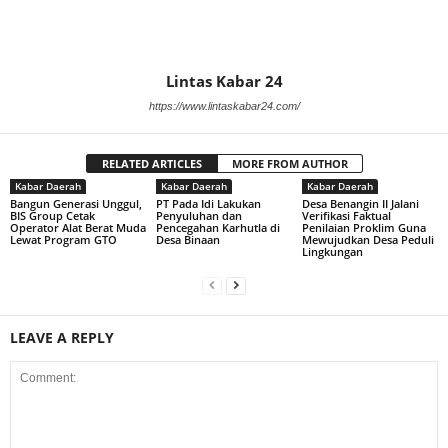
Lintas Kabar 24
https://www.lintaskabar24.com/
RELATED ARTICLES
MORE FROM AUTHOR
Kabar Daerah
Kabar Daerah
Kabar Daerah
Bangun Generasi Unggul,
PT Pada Idi Lakukan
Desa Benangin II Jalani
BIS Group Cetak
Penyuluhan dan
Verifikasi Faktual
Operator Alat Berat Muda
Pencegahan Karhutla di
Penilaian Proklim Guna
Lewat Program GTO
Desa Binaan
Mewujudkan Desa Peduli
Lingkungan
LEAVE A REPLY