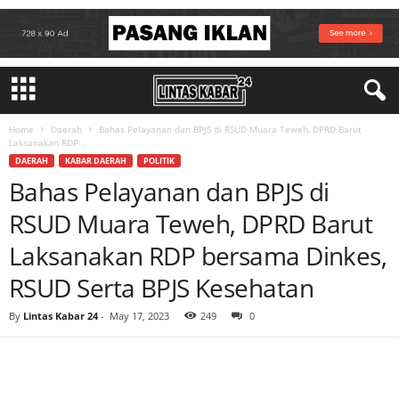
Home
Daerah
Bahas Pelayanan dan BPJS di RSUD Muara Teweh, DPRD Barut
Laksanakan RDP...
DAERAH
KABAR DAERAH
POLITIK
Bahas Pelayanan dan BPJS di
RSUD Muara Teweh, DPRD Barut
Laksanakan RDP bersama Dinkes,
RSUD Serta BPJS Kesehatan
By
Lintas Kabar 24
-
May 17, 2023
249
0