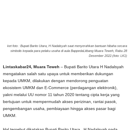
ket foto : Bupati Barito Utara, H Nadalsyah saat menyerahkan bantuan hibaha secara
simbolis kepada para pelaku usaha di aula BappedaLitbang Muara Teweh, Rabu 28
Desember 2022.(foto: LK1)
Lintaskabar24, Muara Teweh
– Bupati Barito Utara H Nadalsyah
mengatakan salah satu upaya untuk memberikan dukungan
kepada UMKM, dilakukan dengan mendorong penguatan
ekosistem UMKM dan E-Commerce (perdagangan elektronik),
yakni melalui UU nomor 11 tahun 2020 tentang cipta kerja yang
bertujuan untuk mempermudah akses perizinan, rantai pasok,
pengembangan usaha, pembiayaan hingga akses pasar bagi
UMKM.
Hal tersebut dikatakan Bupati Barito Utara , H Nadalsyah pada