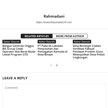
Rahmadani
https://www.lintaskabar24.com
RELATED ARTICLES
MORE FROM AUTHOR
Kabar Daerah
Kabar Daerah
Kabar Daerah
Bangun Generasi Unggul,
PT Pada Idi Lakukan
Desa Benangin II Jalani
BIS Group Cetak
Penyuluhan dan
Verifikasi Faktual
Operator Alat Berat Muda
Pencegahan Karhutla di
Penilaian Proklim Guna
Lewat Program GTO
Desa Binaan
Mewujudkan Desa Peduli
Lingkungan
LEAVE A REPLY