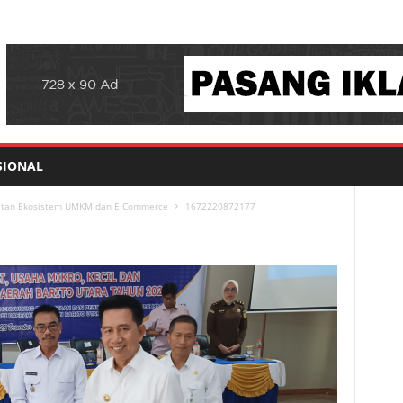
SIONAL
atan Ekosistem UMKM dan E Commerce
1672220872177