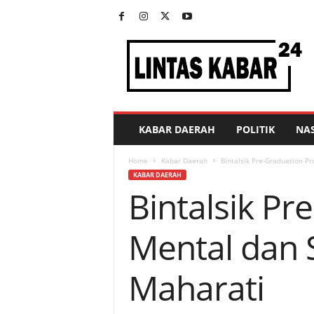
L
i
n
t
a
s
K
KABAR DAERAH
POLITIK
NA
a
b
Home
Kabar Daerah
Bintalsik Pre-Graduation P
a
KABAR DAERAH
r
Bintalsik P
2
4
Mental dan 
Maharati