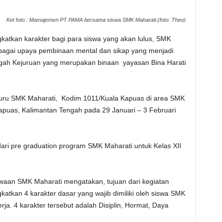
Ket foto : Mamajemen PT PAMA bersama siswa SMK Maharati.(foto: Theo)
tkan karakter bagi para siswa yang akan lulus, SMK
ebagai upaya pembinaan mental dan sikap yang menjadi
gah Kejuruan yang merupakan binaan yayasan Bina Harati
I, Guru SMK Maharati, Kodim 1011/Kuala Kapuas di area SMK
apuas, Kalimantan Tengah pada 29 Januari – 3 Februari
dari pre graduation program SMK Maharati untuk Kelas XII
aan SMK Maharati mengatakan, tujuan dari kegiatan
atkan 4 karakter dasar yang wajib dimiliki oleh siswa SMK
ja. 4 karakter tersebut adalah Disiplin, Hormat, Daya