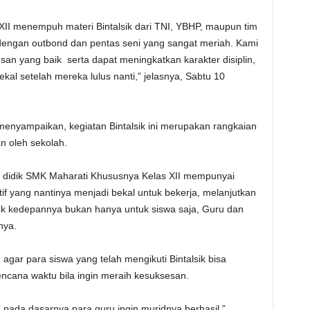
XII menempuh materi Bintalsik dari TNI, YBHP, maupun tim
 dengan outbond dan pentas seni yang sangat meriah. Kami
san yang baik serta dapat meningkatkan karakter disiplin,
kal setelah mereka lulus nanti,” jelasnya, Sabtu 10
menyampaikan, kegiatan Bintalsik ini merupakan rangkaian
n oleh sekolah.
ta didik SMK Maharati Khususnya Kelas XII mempunyai
tif yang nantinya menjadi bekal untuk bekerja, melanjutkan
tuk kedepannya bukan hanya untuk siswa saja, Guru dan
nya.
 agar para siswa yang telah mengikuti Bintalsik bisa
rencana waktu bila ingin meraih kesuksesan.
a pada dasarnya para guru ingin muridnya berhasil,”