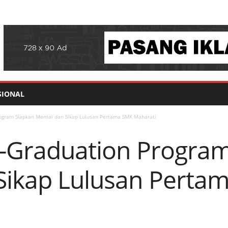
SIONAL
rogram Siapkan Mental dan Sikap Lulusan Pertama SMK Maharati
re-Graduation Progra
Sikap Lulusan Perta