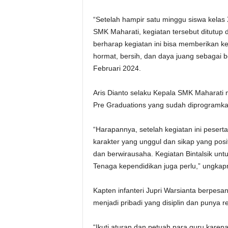
“Setelah hampir satu minggu siswa kelas 
SMK Maharati, kegiatan tersebut ditutup
berharap kegiatan ini bisa memberikan ke
hormat, bersih, dan daya juang sebagai be
Februari 2024.
Aris Dianto selaku Kepala SMK Maharati 
Pre Graduations yang sudah diprogramka
“Harapannya, setelah kegiatan ini peser
karakter yang unggul dan sikap yang posi
dan berwirausaha. Kegiatan Bintalsik un
Tenaga kependidikan juga perlu,” ungkap
Kapten infanteri Jupri Warsianta berpesan
menjadi pribadi yang disiplin dan punya 
“Ikuti aturan dan petuah para guru karen