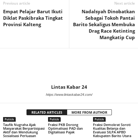
Previous article
Next article
Empat Pelajar Barut Ikuti
Nadalsyah Dinobatkan
Diklat Paskibraka Tingkat
Sebagai Tokoh Pantai
Provinsi Kalteng
Barito Sekaligus Membuka
Drag Race Ketinting
Mangkatip Cup
Lintas Kabar 24
https://www.lintaskabar24.com/
RELATED ARTICLES
MORE FROM AUTHOR
Politik
Politik
Politik
Taufik Nugraha Ajak
Fraksi PKB Dorong
Fraksi Demokrat Soroti
Masyarakat Berpartisipasi
Optimalisasi PAD dan
Kualitas Belanja dan
Aktif dan Mendukung
Digitalisasi Pajak
Evaluasi SILPA APBD
Sosialisasi Perluasan
Kabupaten Barito Utara