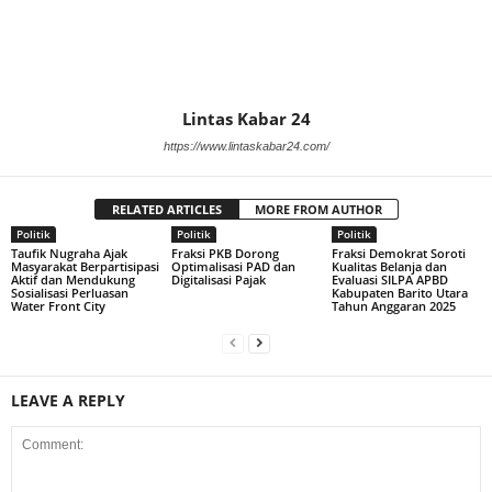
Lintas Kabar 24
https://www.lintaskabar24.com/
RELATED ARTICLES
MORE FROM AUTHOR
Politik
Politik
Politik
Taufik Nugraha Ajak
Fraksi PKB Dorong
Fraksi Demokrat Soroti
Masyarakat Berpartisipasi
Optimalisasi PAD dan
Kualitas Belanja dan
Aktif dan Mendukung
Digitalisasi Pajak
Evaluasi SILPA APBD
Sosialisasi Perluasan
Kabupaten Barito Utara
Water Front City
Tahun Anggaran 2025
LEAVE A REPLY