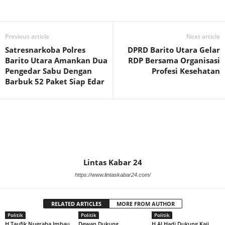
Previous article
Next article
Satresnarkoba Polres
DPRD Barito Utara Gelar
Barito Utara Amankan Dua
RDP Bersama Organisasi
Pengedar Sabu Dengan
Profesi Kesehatan
Barbuk 52 Paket Siap Edar
Lintas Kabar 24
https://www.lintaskabar24.com/
RELATED ARTICLES
MORE FROM AUTHOR
Politik
Politik
Politik
H Taufik Nugraha Imbau
Dewan Dukung
H Al Hadi Dukung Kaji