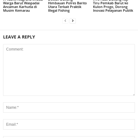
Warga Barut Waspadai
Himbauan Polres Barito
Tiru Pemkab Barut ke
Ancaman Karhutla di
Utara Terkait Praktik
Kulon Progo, Dorong
Musim Kemarau
Illegal Fishing
Inovasi Pelayanan Publik
LEAVE A REPLY