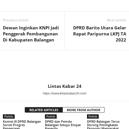
Previous article
Next article
Dewan Inginkan KNPI Jadi
DPRD Barito Utara Gelar
Penggerak Pembangunan
Rapat Paripurna LKPJ TA
Di Kabupaten Balangan
2022
Lintas Kabar 24
https://www.lintaskabar24.com/
RELATED ARTICLES
MORE FROM AUTHOR
Politik
Politik
Politik
Komisi III DPRD Balangan
DPRD dan Pemda
DPRD Balangan Terus
Soroti Progres
Balangan Setujui Empat
Dorong Peningkatan
Pengerjaan
Raperda
Ekonomi Masyarakat