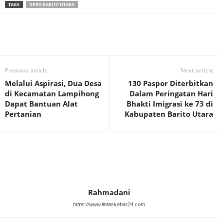
TAGS
DPRD BARITO UTARA
Previous article
Next article
Melalui Aspirasi, Dua Desa
130 Paspor Diterbitkan
di Kecamatan Lampihong
Dalam Peringatan Hari
Dapat Bantuan Alat
Bhakti Imigrasi ke 73 di
Pertanian
Kabupaten Barito Utara
Rahmadani
https://www.lintaskabar24.com