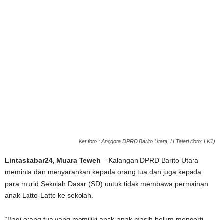
Ket foto : Anggota DPRD Barito Utara, H Tajeri.(foto: LK1)
Lintaskabar24, Muara Teweh
– Kalangan DPRD Barito Utara
meminta dan menyarankan kepada orang tua dan juga kepada
para murid Sekolah Dasar (SD) untuk tidak membawa permainan
anak Latto-Latto ke sekolah.
“Bagi orang tua yang memiliki anak-anak masih belum mengerti