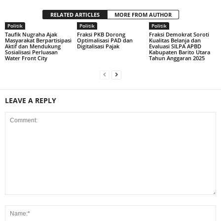
RELATED ARTICLES
MORE FROM AUTHOR
Politik
Politik
Politik
Taufik Nugraha Ajak
Fraksi PKB Dorong
Fraksi Demokrat Soroti
Masyarakat Berpartisipasi
Optimalisasi PAD dan
Kualitas Belanja dan
Aktif dan Mendukung
Digitalisasi Pajak
Evaluasi SILPA APBD
Sosialisasi Perluasan
Kabupaten Barito Utara
Water Front City
Tahun Anggaran 2025
LEAVE A REPLY