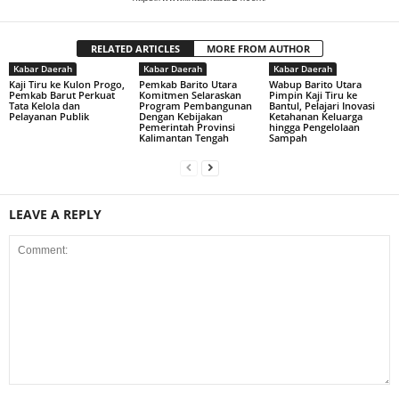
RELATED ARTICLES
MORE FROM AUTHOR
Kabar Daerah
Kabar Daerah
Kabar Daerah
Kaji Tiru ke Kulon Progo,
Pemkab Barito Utara
Wabup Barito Utara
Pemkab Barut Perkuat
Komitmen Selaraskan
Pimpin Kaji Tiru ke
Tata Kelola dan
Program Pembangunan
Bantul, Pelajari Inovasi
Pelayanan Publik
Dengan Kebijakan
Ketahanan Keluarga
Pemerintah Provinsi
hingga Pengelolaan
Kalimantan Tengah
Sampah
LEAVE A REPLY