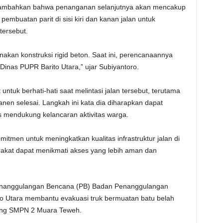
nambahkan bahwa penanganan selanjutnya akan mencakup
mbuatan parit di sisi kiri dan kanan jalan untuk
tersebut.
nakan konstruksi rigid beton. Saat ini, perencanaannya
inas PUPR Barito Utara,” ujar Subiyantoro.
uk berhati-hati saat melintasi jalan tersebut, terutama
nen selesai. Langkah ini kata dia diharapkan dapat
s mendukung kelancaran aktivitas warga.
itmen untuk meningkatkan kualitas infrastruktur jalan di
rakat dapat menikmati akses yang lebih aman dan
enanggulangan Bencana (PB) Badan Penanggulangan
o Utara membantu evakuasi truk bermuatan batu belah
akang SMPN 2 Muara Teweh.