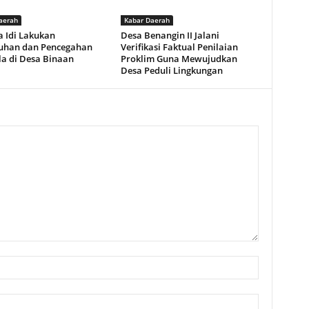
aerah
Kabar Daerah
a Idi Lakukan
Desa Benangin II Jalani
uhan dan Pencegahan
Verifikasi Faktual Penilaian
la di Desa Binaan
Proklim Guna Mewujudkan
Desa Peduli Lingkungan