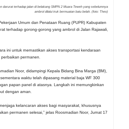
n darurat terhadap jalan di belakang SMPN 2 Muara Teweh yang sebelumnya
ambrol dilalui truk bermuatan batu belah. (foto: Theo)
Pekerjaan Umum dan Penataan Ruang (PUPR) Kabupaten
at terhadap gorong-gorong yang ambrol di Jalan Rajawali,
ara ini untuk memastikan akses transportasi kendaraan
u perbaikan permanen.
smadian Noor, didampingi Kepala Bidang Bina Marga (BM),
ementara waktu telah dipasang material baja WF 300
ngan papan panel di atasnya. Langkah ini memungkinkan
ebut dengan aman.
 menjaga kelancaran akses bagi masyarakat, khususnya
ikan permanen selesai,” jelas Roosmadian Noor, Jumat 17