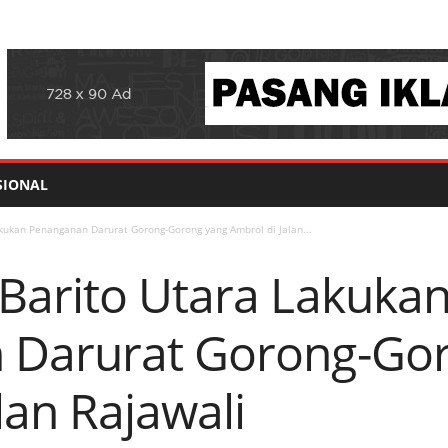
SIONAL
kukan Penanganan Darurat Gorong-Gorong yang Ambrol di Jalan...
Barito Utara Lakuka
 Darurat Gorong-Go
lan Rajawali