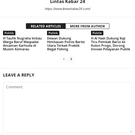
Lintas Kabar 24
https://www.lintaskabar24.com/
RELATED ARTICLES
MORE FROM AUTHOR
Politik
Politik
Politik
H Taufik Nugraha Imbau
Dewan Dukung
H Al Hadi Dukung Kaji
Warga Barut Waspadai
Himbauan Polres Barito
Tiru Pemkab Barut ke
Ancaman Karhutla di
Utara Terkait Praktik
Kulon Progo, Dorong
Musim Kemarau
Illegal Fishing
Inovasi Pelayanan Publik
LEAVE A REPLY