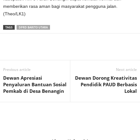
memberikan rasa aman bagi masyarakat pengguna jalan.
(Theo/LK1)
TAGS
DPRD BARITO UTARA
Previous article
Next article
Dewan Apresiasi
Dewan Dorong Kreativitas
Penyaluran Bantuan Sosial
Pendidik PAUD Berbasis
Pemkab di Desa Benangin
Lokal