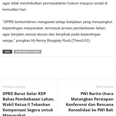
agar tidak menimbulkan permasalahan hukum maupun sosial di
kemudian hari.
“DPRD berkomitmen mengawal setiap kebijakan yang menyangkut
kepentingan masyarakat, termasuk proses pembebasan lahan,
agar berjalan sesuai aturan dan berpihak pada kepentingan
warga,” pungkas Hj Henny Rosgiaty Rusli.(Theo/LK1)
TAGS
DPRD BARITO UTARA
Previous article
Next article
DPRD Barut Gelar RDP
PWI Barito Utara
Bahas Pembebasan Lahan,
Matangkan Persiapan
Wakil Ketua II Tekankan
Konferensi dan Rencana
Kompensasi Segera untuk
Konsolidasi ke PWI Bali
Masyarakat