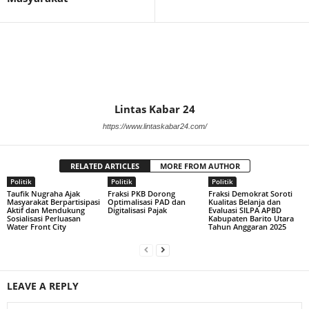
Lintas Kabar 24
https://www.lintaskabar24.com/
RELATED ARTICLES
MORE FROM AUTHOR
Politik
Politik
Politik
Taufik Nugraha Ajak
Fraksi PKB Dorong
Fraksi Demokrat Soroti
Masyarakat Berpartisipasi
Optimalisasi PAD dan
Kualitas Belanja dan
Aktif dan Mendukung
Digitalisasi Pajak
Evaluasi SILPA APBD
Sosialisasi Perluasan
Kabupaten Barito Utara
Water Front City
Tahun Anggaran 2025
LEAVE A REPLY