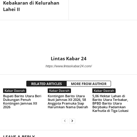
Kebakaran di Kelurahan
Lahei II
Lintas Kabar 24
https://www.lintaskabar24.com/
RELATED ARTICLES
MORE FROM AUTHOR
Kabar Daerah
Kabar Daerah
Kabar Daerah
Bupati Barito Utara Beri
Kontingen Barito Utara
5,06 Hektar Lahan di
Dukungan Penuh
Ikuti Jamnas XII 2026, 58
Barito Utara Terbakar,
Kontingen Jamnas XII
Anggota Pramuka Siap
BPBD Barito Utara
2026
Harumkan Nama Daerah
Berjibaku Padamkan
Karhutla di Tiga Lokasi
LEAVE A REPLY