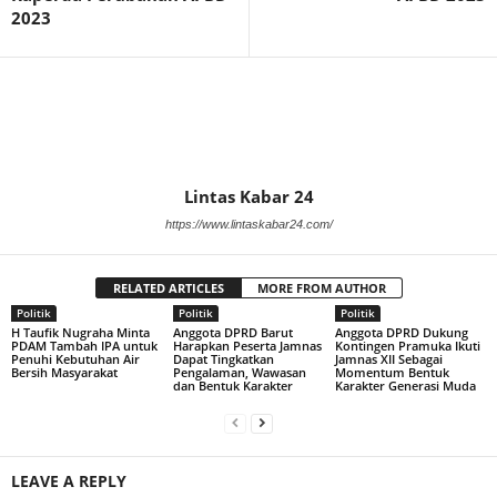
2023
Lintas Kabar 24
https://www.lintaskabar24.com/
RELATED ARTICLES
MORE FROM AUTHOR
Politik
Politik
Politik
H Taufik Nugraha Minta
Anggota DPRD Barut
Anggota DPRD Dukung
PDAM Tambah IPA untuk
Harapkan Peserta Jamnas
Kontingen Pramuka Ikuti
Penuhi Kebutuhan Air
Dapat Tingkatkan
Jamnas XII Sebagai
Bersih Masyarakat
Pengalaman, Wawasan
Momentum Bentuk
dan Bentuk Karakter
Karakter Generasi Muda
LEAVE A REPLY