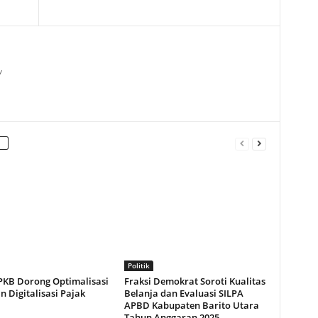
/
Politik
 PKB Dorong Optimalisasi
Fraksi Demokrat Soroti Kualitas
 Digitalisasi Pajak
Belanja dan Evaluasi SILPA
APBD Kabupaten Barito Utara
Tahun Anggaran 2025