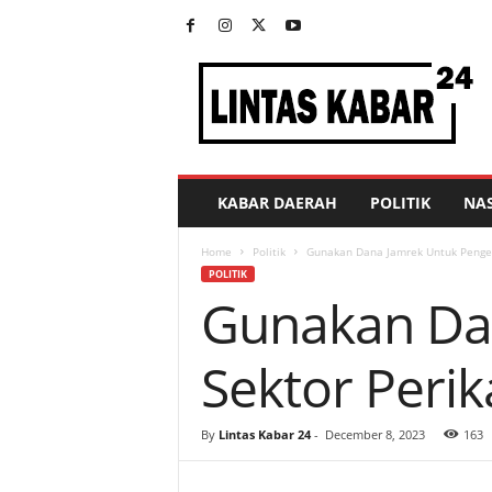
L
i
n
t
a
s
K
KABAR DAERAH
POLITIK
NA
a
b
Home
Politik
Gunakan Dana Jamrek Untuk Penge
a
POLITIK
r
Gunakan Da
2
4
Sektor Peri
By
Lintas Kabar 24
-
December 8, 2023
163