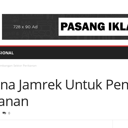
SIONAL
mbangan Sektor Perikanan
na Jamrek Untuk P
kanan
0