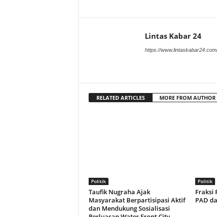
Lintas Kabar 24
https://www.lintaskabar24.com
RELATED ARTICLES
MORE FROM AUTHOR
Politik
Politik
Taufik Nugraha Ajak
Fraksi
Masyarakat Berpartisipasi Aktif
PAD dan
dan Mendukung Sosialisasi
Perluasan Water Front City