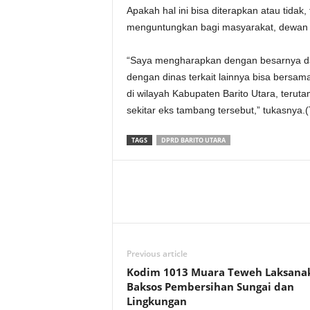
Apakah hal ini bisa diterapkan atau tidak,
menguntungkan bagi masyarakat, dewan
“Saya mengharapkan dengan besarnya dan
dengan dinas terkait lainnya bisa bersa
di wilayah Kabupaten Barito Utara, teru
sekitar eks tambang tersebut,” tukasnya.
TAGS
DPRD BARITO UTARA
Previous article
Kodim 1013 Muara Teweh Laksana
Baksos Pembersihan Sungai dan
Lingkungan