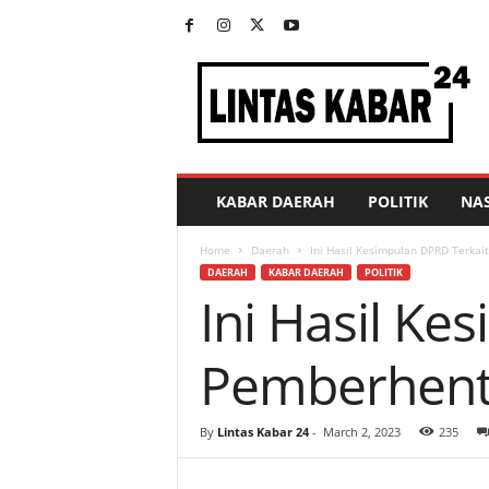
L
i
n
t
a
s
K
KABAR DAERAH
POLITIK
NA
a
b
Home
Daerah
Ini Hasil Kesimpulan DPRD Terkai
a
DAERAH
KABAR DAERAH
POLITIK
r
Ini Hasil K
2
4
Pemberhenti
By
Lintas Kabar 24
-
March 2, 2023
235