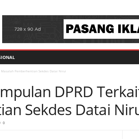
SIONAL
t Masalah Pemberhentian Sekdes Datai Nirui
esimpulan DPRD Terka
an Sekdes Datai Niru
0