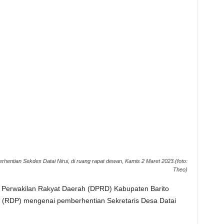
rhentian Sekdes Datai Nirui, di ruang rapat dewan, Kamis 2 Maret 2023.(foto:
Theo)
erwakilan Rakyat Daerah (DPRD) Kabupaten Barito
 (RDP) mengenai pemberhentian Sekretaris Desa Datai