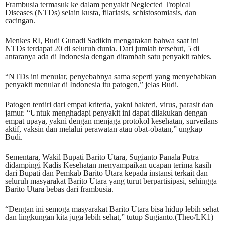
Frambusia termasuk ke dalam penyakit Neglected Tropical
Diseases (NTDs) selain kusta, filariasis, schistosomiasis, dan
cacingan.
Menkes RI, Budi Gunadi Sadikin mengatakan bahwa saat ini
NTDs terdapat 20 di seluruh dunia. Dari jumlah tersebut, 5 di
antaranya ada di Indonesia dengan ditambah satu penyakit rabies.
“NTDs ini menular, penyebabnya sama seperti yang menyebabkan
penyakit menular di Indonesia itu patogen,” jelas Budi.
Patogen terdiri dari empat kriteria, yakni bakteri, virus, parasit dan
jamur. “Untuk menghadapi penyakit ini dapat dilakukan dengan
empat upaya, yakni dengan menjaga protokol kesehatan, surveilans
aktif, vaksin dan melalui perawatan atau obat-obatan,” ungkap
Budi.
Sementara, Wakil Bupati Barito Utara, Sugianto Panala Putra
didampingi Kadis Kesehatan menyampaikan ucapan terima kasih
dari Bupati dan Pemkab Barito Utara kepada instansi terkait dan
seluruh masyarakat Barito Utara yang turut berpartisipasi, sehingga
Barito Utara bebas dari frambusia.
“Dengan ini semoga masyarakat Barito Utara bisa hidup lebih sehat
dan lingkungan kita juga lebih sehat,” tutup Sugianto.(Theo/LK1)