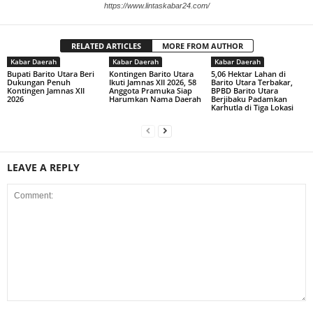
https://www.lintaskabar24.com/
RELATED ARTICLES
MORE FROM AUTHOR
Kabar Daerah
Kabar Daerah
Kabar Daerah
Bupati Barito Utara Beri
Kontingen Barito Utara
5,06 Hektar Lahan di
Dukungan Penuh
Ikuti Jamnas XII 2026, 58
Barito Utara Terbakar,
Kontingen Jamnas XII
Anggota Pramuka Siap
BPBD Barito Utara
2026
Harumkan Nama Daerah
Berjibaku Padamkan
Karhutla di Tiga Lokasi
LEAVE A REPLY