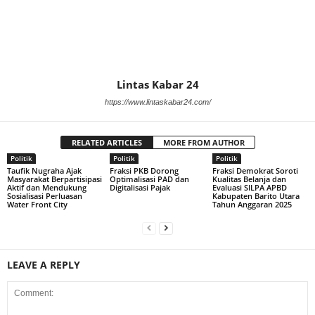
Lintas Kabar 24
https://www.lintaskabar24.com/
RELATED ARTICLES
MORE FROM AUTHOR
Politik
Politik
Politik
Taufik Nugraha Ajak
Fraksi PKB Dorong
Fraksi Demokrat Soroti
Masyarakat Berpartisipasi
Optimalisasi PAD dan
Kualitas Belanja dan
Aktif dan Mendukung
Digitalisasi Pajak
Evaluasi SILPA APBD
Sosialisasi Perluasan
Kabupaten Barito Utara
Water Front City
Tahun Anggaran 2025
LEAVE A REPLY