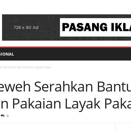
SIONAL
an Sembako dan Pakaian Layak Pakai
Teweh Serahkan Bant
 Pakaian Layak Paka
0