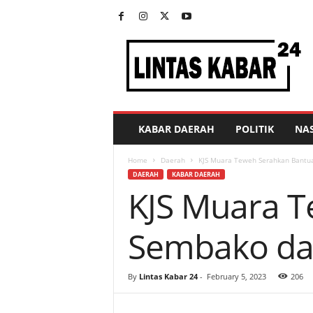
L
i
n
t
a
s
K
KABAR DAERAH
POLITIK
NA
a
b
Home
Daerah
KJS Muara Teweh Serahkan Bantu
a
DAERAH
KABAR DAERAH
r
KJS Muara 
2
4
Sembako dan
By
Lintas Kabar 24
-
February 5, 2023
206