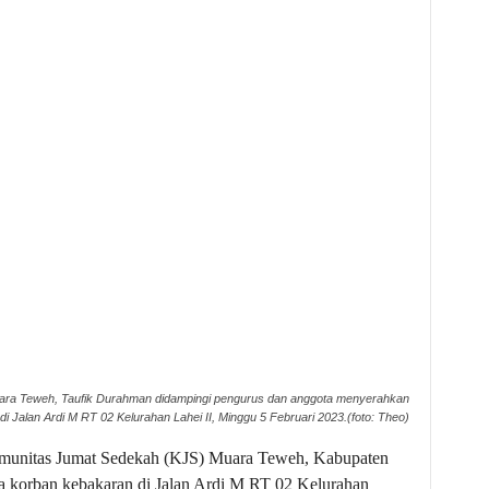
uara Teweh, Taufik Durahman didampingi pengurus dan anggota menyerahkan
i Jalan Ardi M RT 02 Kelurahan Lahei II, Minggu 5 Februari 2023.(foto: Theo)
itas Jumat Sedekah (KJS) Muara Teweh, Kabupaten
a korban kebakaran di Jalan Ardi M RT 02 Kelurahan