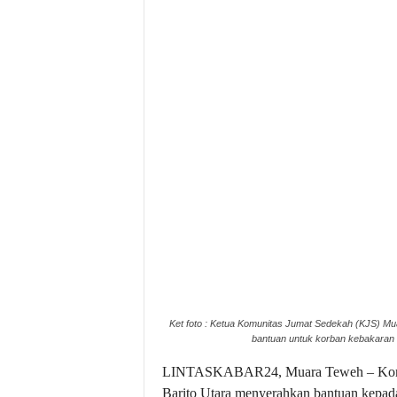
Ket foto : Ketua Komunitas Jumat Sedekah (KJS) M
bantuan untuk korban kebakaran d
LINTASKABAR24, Muara Teweh – Komun
Barito Utara menyerahkan bantuan kepad