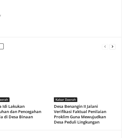
/
aerah
Kabar Daerah
a Idi Lakukan
Desa Benangin II Jalani
uhan dan Pencegahan
Verifikasi Faktual Penilaian
la di Desa Binaan
Proklim Guna Mewujudkan
Desa Peduli Lingkungan