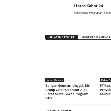
Lintas Kabar 24
https://www.lintaskabar24.com
RELATED ARTICLES
MORE FROM AUTHOR
Kabar Daerah
Kabar D
Bangun Generasi Unggul, BIS
PT Pad
Group Cetak Operator Alat
Penyul
Berat Muda Lewat Program
Karhut
GTO