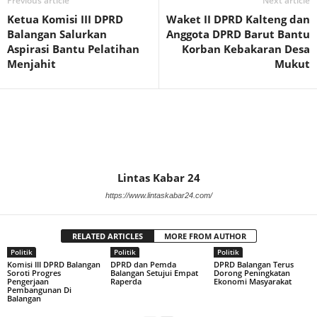
Previous article
Next article
Ketua Komisi III DPRD
Waket II DPRD Kalteng dan
Balangan Salurkan
Anggota DPRD Barut Bantu
Aspirasi Bantu Pelatihan
Korban Kebakaran Desa
Menjahit
Mukut
Lintas Kabar 24
https://www.lintaskabar24.com/
RELATED ARTICLES
MORE FROM AUTHOR
Politik
Politik
Politik
Komisi III DPRD Balangan
DPRD dan Pemda
DPRD Balangan Terus
Soroti Progres
Balangan Setujui Empat
Dorong Peningkatan
Pengerjaan
Raperda
Ekonomi Masyarakat
Pembangunan Di
Balangan