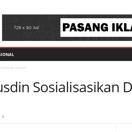
SIONAL
a Raperda Inisiatif
usdin Sosialisasikan
0