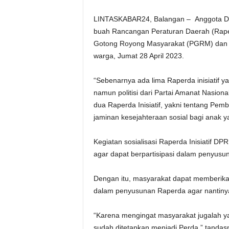
LINTASKABAR24, Balangan – Anggota DPR
buah Rancangan Peraturan Daerah (Rape
Gotong Royong Masyarakat (PGRM) dan ja
warga, Jumat 28 April 2023.
“Sebenarnya ada lima Raperda inisiati
namun politisi dari Partai Amanat Nasion
dua Raperda Inisiatif, yakni tentang P
jaminan kesejahteraan sosial bagi anak ya
Kegiatan sosialisasi Raperda Inisiatif DP
agar dapat berpartisipasi dalam penyusu
Dengan itu, masyarakat dapat memberika
dalam penyusunan Raperda agar nantinya
“Karena mengingat masyarakat jugalah ya
sudah ditetapkan menjadi Perda,” tanda