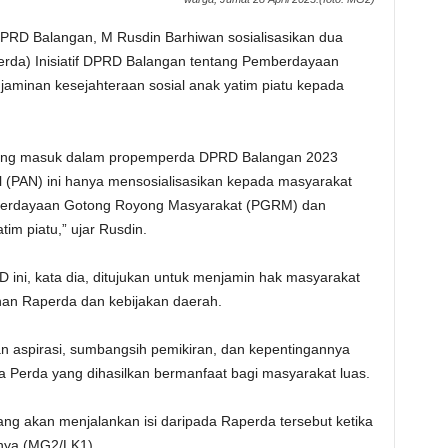
D Balangan, M Rusdin Barhiwan sosialisasikan dua
rda) Inisiatif DPRD Balangan tentang Pemberdayaan
minan kesejahteraan sosial anak yatim piatu kepada
f yang masuk dalam propemperda DPRD Balangan 2023
al (PAN) ini hanya mensosialisasikan kepada masyarakat
emberdayaan Gotong Royong Masyarakat (PGRM) dan
tim piatu,” ujar Rusdin.
RD ini, kata dia, ditujukan untuk menjamin hak masyarakat
nan Raperda dan kebijakan daerah.
n aspirasi, sumbangsih pemikiran, dan kepentingannya
 Perda yang dihasilkan bermanfaat bagi masyarakat luas.
ng akan menjalankan isi daripada Raperda tersebut ketika
snya.(MG2/LK1)