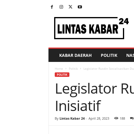
L
i
n
t
a
s
K
KABAR DAERAH
POLITIK
NA
a
b
Home
Politik
Legislator Rusdin Sosialisasikan Du
a
POLITIK
r
Legislator R
2
4
Inisiatif
By
Lintas Kabar 24
-
April 28, 2023
188