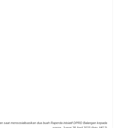
an saat mensosialisasikan dua buah Raperda inisiatif DPRD Balangan kepada
warga, Jumat 28 April 2023.(foto: MG2)