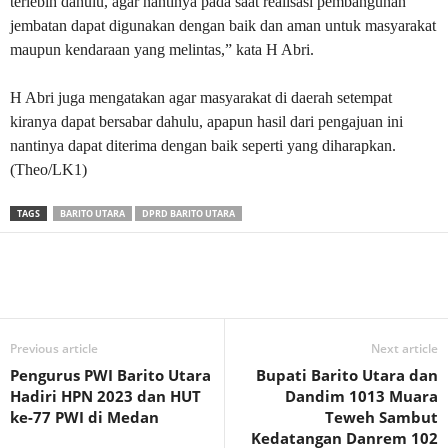
terlebih dahulu, agar nantinya pada saat realisasi pembangunan
jembatan dapat digunakan dengan baik dan aman untuk masyarakat
maupun kendaraan yang melintas,” kata H Abri.
H Abri juga mengatakan agar masyarakat di daerah setempat
kiranya dapat bersabar dahulu, apapun hasil dari pengajuan ini
nantinya dapat diterima dengan baik seperti yang diharapkan.
(Theo/LK1)
TAGS
BARITO UTARA
DPRD BARITO UTARA
Previous article
Next article
Pengurus PWI Barito Utara
Bupati Barito Utara dan
Hadiri HPN 2023 dan HUT
Dandim 1013 Muara
ke-77 PWI di Medan
Teweh Sambut
Kedatangan Danrem 102