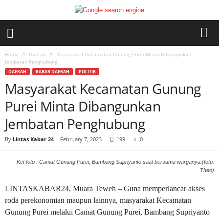
Home
Daerah
Masyarakat Kecamatan Gunung Purei Minta Dibangunkan
Jembatan Penghubung
DAERAH
KABAR DAERAH
POLITIK
Masyarakat Kecamatan Gunung
Purei Minta Dibangunkan
Jembatan Penghubung
By
Lintas Kabar 24
-
February 7, 2023
199
0
Ket foto : Camat Gunung Purei, Bambang Supriyanto saat bersama warganya.(foto:
Theo)
LINTASKABAR24, Muara Teweh – Guna memperlancar akses
roda perekonomian maupun lainnya, masyarakat Kecamatan
Gunung Purei melalui Camat Gunung Purei, Bambang Supriyanto