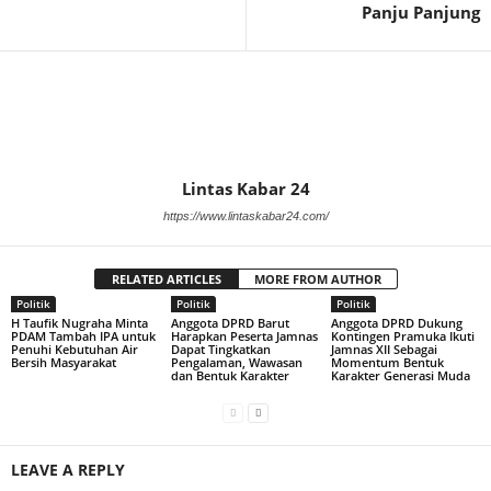
Panju Panjung
Lintas Kabar 24
https://www.lintaskabar24.com/
RELATED ARTICLES
MORE FROM AUTHOR
Politik
Politik
Politik
H Taufik Nugraha Minta
Anggota DPRD Barut
Anggota DPRD Dukung
PDAM Tambah IPA untuk
Harapkan Peserta Jamnas
Kontingen Pramuka Ikuti
Penuhi Kebutuhan Air
Dapat Tingkatkan
Jamnas XII Sebagai
Bersih Masyarakat
Pengalaman, Wawasan
Momentum Bentuk
dan Bentuk Karakter
Karakter Generasi Muda
LEAVE A REPLY