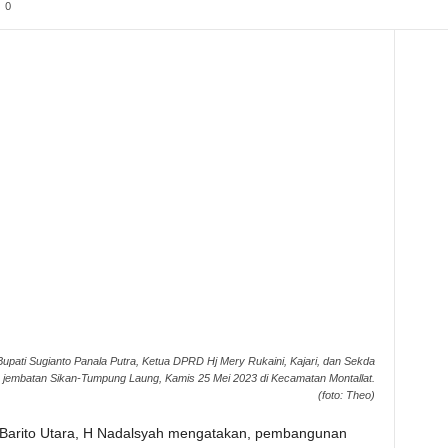
0
 Bupati Sugianto Panala Putra, Ketua DPRD Hj Mery Rukaini, Kajari, dan Sekda
jembatan Sikan-Tumpung Laung, Kamis 25 Mei 2023 di Kecamatan Montallat.
(foto: Theo)
Barito Utara, H Nadalsyah mengatakan, pembangunan