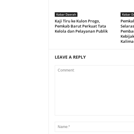
Kabar Daerah
Kabar D
Kaji Tiru ke Kulon Progo,
Pemkab
Pemkab Barut Perkuat Tata
Selara
Kelola dan Pelayanan Publik
Pemba
Kebija
Kalima
LEAVE A REPLY