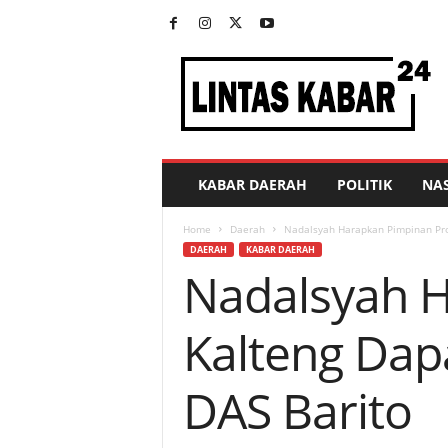
L
i
n
t
a
s
K
KABAR DAERAH
POLITIK
NA
a
b
Home
Daerah
Nadalsyah Harapkan Pimpinan Prov
a
DAERAH
KABAR DAERAH
r
Nadalsyah H
2
4
Kalteng Dap
DAS Barito