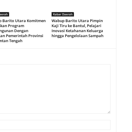
aerah
Kabar Daerah
 Barito Utara Komitmen
Wabup Barito Utara Pimpin
skan Program
Kaji Tiru ke Bantul, Pelajari
ngunan Dengan
Inovasi Ketahanan Keluarga
kan Pemerintah Provinsi
hingga Pengelolaan Sampah
ntan Tengah