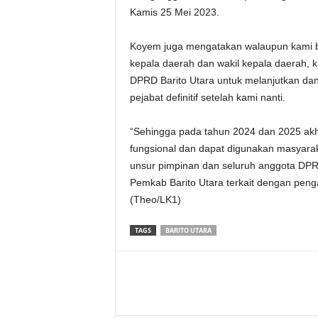
Kamis 25 Mei 2023.
Koyem juga mengatakan walaupun kami be
kepala daerah dan wakil kepala daerah,
DPRD Barito Utara untuk melanjutkan da
pejabat definitif setelah kami nanti.
“Sehingga pada tahun 2024 dan 2025 akhi
fungsional dan dapat digunakan masyara
unsur pimpinan dan seluruh anggota DPRD
Pemkab Barito Utara terkait dengan penga
(Theo/LK1)
TAGS
BARITO UTARA