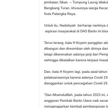
jembatan Sikan – Tumpung Laung dilakuk
Bengkang Turan, khususnya warga Keca
Kota Palangka Raya.
Untuk itu, Nadalsyah berharap nantinya
aspirasi masyarakat di DAS Barito ini bis
Terus terang, kata H Koyem panggilan akr
dibangun dan diresmikan oleh dirinya da
tetapi dikarenakan adanya janji dari Pe
sehingga dibatalkan karena terpaut masa
Dan, kata H Koyem lagi, pada awal tahu
pelaksanaannya karena adanya Covid 19
dianggarkan untuk pencegahan Covid-19
“Dan Alhamdulillah, pada tahun 2023 ini, 
anggaran Pemkab Barito Utara naik secara 
menganggarkan kembali pembangunan lan