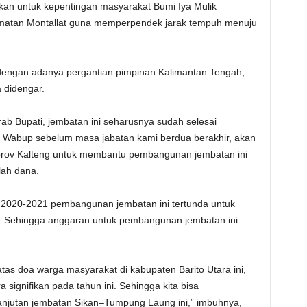
an untuk kepentingan masyarakat Bumi Iya Mulik
matan Montallat guna memperpendek jarak tempuh menuju
 dengan adanya pergantian pimpinan Kalimantan Tengah,
a didengar.
ab Bupati, jembatan ini seharusnya sudah selesai
n Wabup sebelum masa jabatan kami berdua berakhir, akan
mprov Kalteng untuk membantu pembangunan jembatan ini
lah dana.
n 2020-2021 pembangunan jembatan ini tertunda untuk
. Sehingga anggaran untuk pembangunan jembatan ini
.
atas doa warga masyarakat di kabupaten Barito Utara ini,
signifikan pada tahun ini. Sehingga kita bisa
jutan jembatan Sikan–Tumpung Laung ini,” imbuhnya,