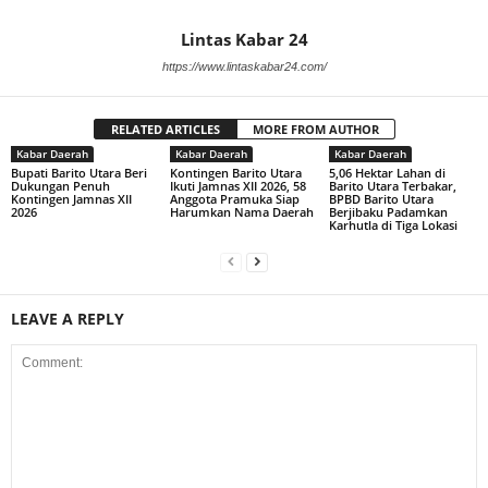
Lintas Kabar 24
https://www.lintaskabar24.com/
RELATED ARTICLES
MORE FROM AUTHOR
Kabar Daerah
Kabar Daerah
Kabar Daerah
Bupati Barito Utara Beri
Kontingen Barito Utara
5,06 Hektar Lahan di
Dukungan Penuh
Ikuti Jamnas XII 2026, 58
Barito Utara Terbakar,
Kontingen Jamnas XII
Anggota Pramuka Siap
BPBD Barito Utara
2026
Harumkan Nama Daerah
Berjibaku Padamkan
Karhutla di Tiga Lokasi
LEAVE A REPLY